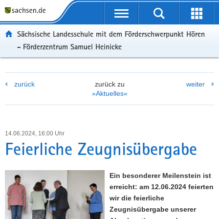
P
P
H
W
F
o
o
a
e
o
r
r
u
i
o
Sächsische Landesschule mit dem Förderschwerpunkt Hören
t
t
p
t
t
- Förderzentrum Samuel Heinicke
a
a
t
e
e
l
l
i
r
r
ü
n
n
e
-
b
a
h
I
B
zurück
zurück zu
weiter
»Aktuelles«
e
v
a
n
e
r
i
l
f
r
g
g
t
o
e
r
a
r
i
14.06.2024, 16:00 Uhr
e
t
m
c
Feierliche Zeugnisübergabe
i
i
a
h
f
o
t
e
n
i
Ein besonderer Meilenstein ist
n
o
erreicht: am 12.06.2024 feierten
d
n
wir die feierliche
e
Zeugnisübergabe unserer
N