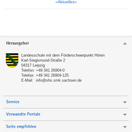
»Aktuelles«
Weitere
Information
Footer-
Klasse 9/3L
Herausgeber
Bereich
Landesschule mit dem Förderschwerpunkt Hören
Karl-Siegismund-Straße 2
04317
Leipzig
Telefon:
+49 341 26904-0
Telefax:
+49 341 26904-125
E-Mail:
info@shs.smk.sachsen.de
Service
Verwandte Portale
Seite empfehlen