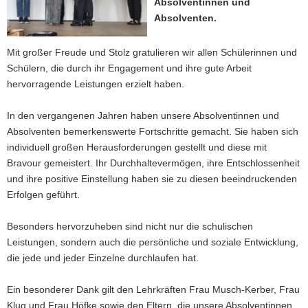
Absolventinnen und
a
Absolventen.
v
i
Mit großer Freude und Stolz gratulieren wir allen Schülerinnen und
g
Schülern, die durch ihr Engagement und ihre gute Arbeit
a
hervorragende Leistungen erzielt haben.
t
i
In den vergangenen Jahren haben unsere Absolventinnen und
o
Absolventen bemerkenswerte Fortschritte gemacht. Sie haben sich
n
individuell großen Herausforderungen gestellt und diese mit
Bravour gemeistert. Ihr Durchhaltevermögen, ihre Entschlossenheit
und ihre positive Einstellung haben sie zu diesen beeindruckenden
Erfolgen geführt.
Besonders hervorzuheben sind nicht nur die schulischen
Leistungen, sondern auch die persönliche und soziale Entwicklung,
die jede und jeder Einzelne durchlaufen hat.
Ein besonderer Dank gilt den Lehrkräften Frau Musch-Kerber, Frau
Klug und Frau Höfke sowie den Eltern, die unsere Absolventinnen