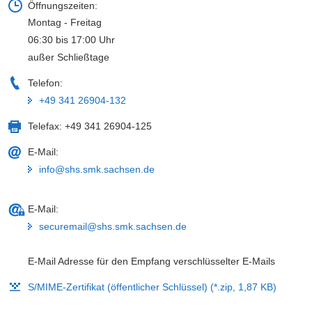
Öffnungszeiten:
a
Montag - Freitag
v
06:30 bis 17:00 Uhr
i
außer Schließtage
g
a
Telefon:
t
+49 341 26904-132
i
Telefax:
+49 341 26904-125
o
n
E-Mail:
info@shs.smk.sachsen.de
E-Mail:
securemail@shs.smk.sachsen.de
E-Mail Adresse für den Empfang verschlüsselter E-Mails
S/MIME-Zertifikat (öffentlicher Schlüssel) (*.zip, 1,87 KB)