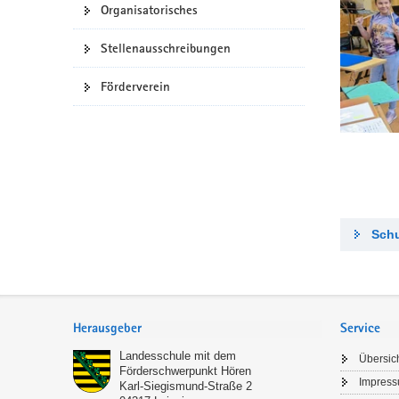
Organisatorisches
Stellenausschreibungen
Förderverein
Schu
Footer-
Bereich
Herausgeber
Service
Landesschule mit dem
Übersic
Förderschwerpunkt Hören
Impres
Karl-Siegismund-Straße 2