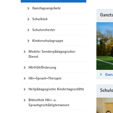
a
Ganztagsangebote
v
Ganzt
i
Schulklub
g
a
Schulorchester
t
i
Kinderschutzgruppe
o
Mobiler Sonderpädagogischer
n
Dienst
Hörfrühförderung
Gan
Hör-Sprach-Therapie
Heilpädagogische Kindertagesstätte
Schulo
Bibliothek Hör- u.
Sprachgeschädigtenwesen