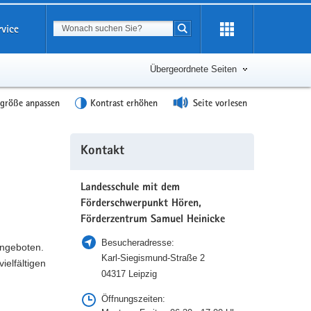
Suchbegriff
rvice
Suche starten
Übergeordnete Seiten
tgröße anpassen
Kontrast erhöhen
Seite vorlesen
Weitere
Kontakt
Information
Landesschule mit dem
Förderschwerpunkt Hören,
Förderzentrum Samuel Heinicke
Besucheradresse:
angeboten.
Karl-Siegismund-Straße 2
ielfältigen
04317 Leipzig
Öffnungszeiten: