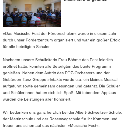
a
v
i
g
a
»Das Musische Fest der Förderschulen« wurde in diesem Jahr
t
durch unser Förderzentrum organisiert und war ein großer Erfolg
i
für alle beteiligten Schulen.
o
n
Nachdem unsere Schulleiterin Frau Böhme das Fest feierlich
eröffnet hatte, konnten alle Beteiligten das bunte Programm
genießen. Neben dem Auftritt des FÖZ-Orchesters und der
Gebärden-Tanz-Gruppe »Intakt« wurde u.a. ein kleines Musical
aufgeführt sowie gemeinsam gesungen und getanzt. Die Schüler
und Schülerinnen hatten sichtlich Spaß. Mit tobendem Applaus
wurden die Leistungen aller honoriert.
Wir bedanken uns ganz herzlich bei der Albert-Schweitzer-Schule,
der Martinschule und der Rosenwegschule für ihr Kommen und
freuen uns schon auf das nächsten »Musische Fest«.