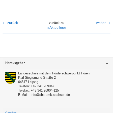
zurück
zurück zu
weiter
»Aktuelles«
Weitere
Information
Footer-
Herausgeber
Bereich
Landesschule mit dem Förderschwerpunkt Hören
Karl-Siegismund-Straße 2
04317
Leipzig
Telefon:
+49 341 26904-0
Telefax:
+49 341 26904-125
E-Mail:
info@shs.smk.sachsen.de