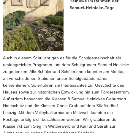
Heinicke im Rahmen der
a
Samuel-Heinicke-Tage.
v
i
g
a
t
i
o
Auch in diesem Schuljahr gab es für die Schulgemeinschaft ein
n
umfangreichen Programm, um dem Schulgründer Samuel Heinicke
zu gedenken. Alle Schüler und Schülerinnen konnten am Montag
an verschiedenen Stationen unser Schulgebäude näher
kennenlernen. So erfuhren sie Interessantes zur Geschichte des
Hauses sowie zur historischen Entwicklung hin zum Förderzentrum.
Außerdem besuchten die Klassen 8 Samuel Heinickes Geburtsort
Nautschütz und die Klassen 7 sein Grab auf dem Südfriedhof
Leipzig. Mit dem Volleyballturnier am Mittwoch konnten die
Festtage erfolgreich beschlossen werden. Wir gratulieren der
Klasse 7/1 zum Sieg im Wettbewerb und Karl und Sarah zur
Auszeichnung bester Spieler und beste Spielerin.