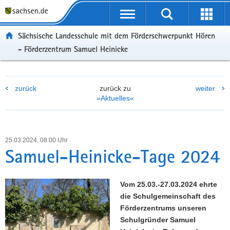
P
P
H
W
F
o
o
a
e
o
r
r
u
i
o
Sächsische Landesschule mit dem Förderschwerpunkt Hören
t
t
p
t
t
- Förderzentrum Samuel Heinicke
a
a
t
e
e
l
l
i
r
r
ü
n
n
e
-
b
a
h
I
B
zurück
zurück zu
weiter
»Aktuelles«
e
v
a
n
e
r
i
l
f
r
g
g
t
o
e
r
a
r
i
25.03.2024, 08:00 Uhr
e
t
m
c
Samuel-Heinicke-Tage 2024
i
i
a
h
f
o
t
e
n
i
Vom 25.03.-27.03.2024 ehrte
n
o
die Schulgemeinschaft des
d
n
Förderzentrums unseren
e
Schulgründer Samuel
N