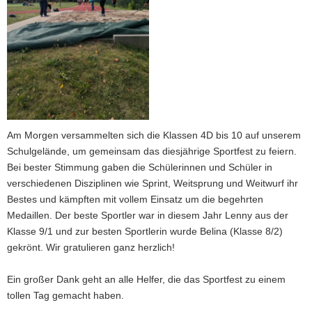
a
v
i
g
a
t
i
o
Am Morgen versammelten sich die Klassen 4D bis 10 auf unserem
n
Schulgelände, um gemeinsam das diesjährige Sportfest zu feiern.
Bei bester Stimmung gaben die Schülerinnen und Schüler in
verschiedenen Disziplinen wie Sprint, Weitsprung und Weitwurf ihr
Bestes und kämpften mit vollem Einsatz um die begehrten
Medaillen. Der beste Sportler war in diesem Jahr Lenny aus der
Klasse 9/1 und zur besten Sportlerin wurde Belina (Klasse 8/2)
gekrönt. Wir gratulieren ganz herzlich!
Ein großer Dank geht an alle Helfer, die das Sportfest zu einem
tollen Tag gemacht haben.