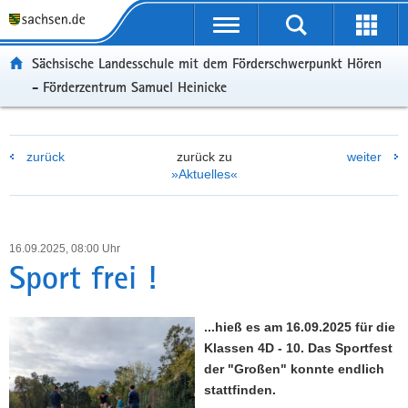
P
P
H
W
F
o
o
a
e
o
r
r
u
i
o
Sächsische Landesschule mit dem Förderschwerpunkt Hören
t
t
p
t
t
- Förderzentrum Samuel Heinicke
a
a
t
e
e
l
l
i
r
r
ü
n
n
e
-
b
a
h
I
B
zurück
zurück zu
weiter
»Aktuelles«
e
v
a
n
e
r
i
l
f
r
g
g
t
o
e
r
a
r
i
16.09.2025, 08:00 Uhr
e
t
m
c
Sport frei !
i
i
a
h
f
o
t
e
n
i
...hieß es am 16.09.2025 für die
n
o
Klassen 4D - 10. Das Sportfest
d
n
der "Großen" konnte endlich
e
stattfinden.
N